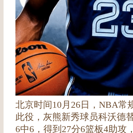
北京时间10月26日，NBA常规
此役，灰熊新秀球员科沃德替
6中6，得到27分6篮板4助