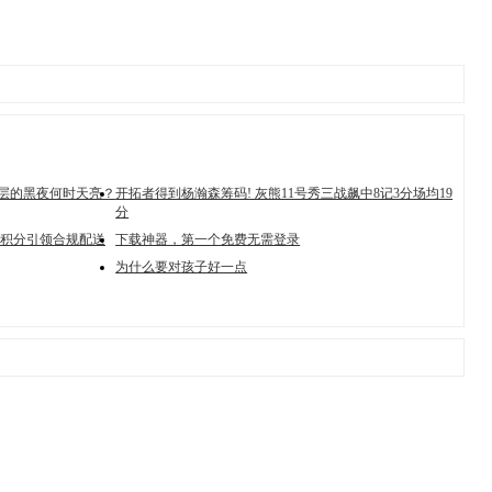
断层的黑夜何时天亮？
开拓者得到杨瀚森筹码! 灰熊11号秀三战飙中8记3分场均19
分
积分引领合规配送
下载神器，第一个免费无需登录
为什么要对孩子好一点