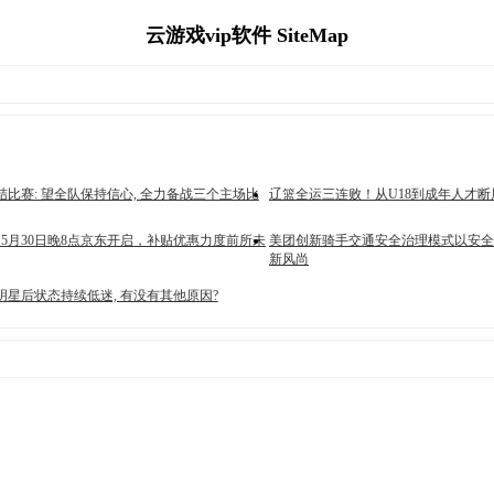
云游戏vip软件 SiteMap
比赛: 望全队保持信心, 全力备战三个主场比
辽篮全运三连败！从U18到成年人才
，5月30日晚8点京东开启，补贴优惠力度前所未
美团创新骑手交通安全治理模式以安全
新风尚
明星后状态持续低迷, 有没有其他原因?