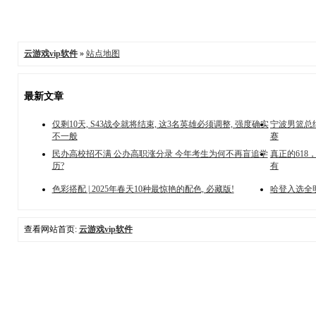
云游戏vip软件
»
站点地图
最新文章
仅剩10天, S43战令就将结束, 这3名英雄必须调整, 强度确实
宁波男篮总结
不一般
赛
民办高校招不满 公办高职涨分录 今年考生为何不再盲追学
真正的618
历?
有
色彩搭配 | 2025年春天10种最惊艳的配色, 必藏版!
哈登入选全
查看网站首页:
云游戏vip软件